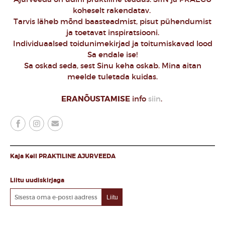
koheselt rakendatav.
Tarvis läheb mõnd baasteadmist, pisut pühendumist
ja toetavat inspiratsiooni.
Individuaalsed toidunimekirjad ja toitumiskavad lood
Sa endale ise!
Sa oskad seda, sest Sinu keha oskab. Mina aitan
meelde tuletada kuidas.
ERANÕUSTAMISE
info
siin
.
Kaja Keil PRAKTILINE AJURVEEDA
Liitu uudiskirjaga
Liitu