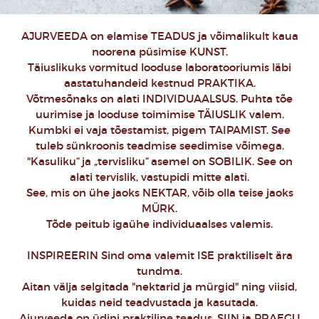
AJURVEEDA on elamise TEADUS ja võimalikult kaua
noorena püsimise KUNST.
Täiuslikuks vormitud looduse laboratooriumis läbi
aastatuhandeid kestnud PRAKTIKA.
Võtmesõnaks on alati INDIVIDUAALSUS. Puhta tõe
uurimise ja looduse toimimise TÄIUSLIK valem.
Kumbki ei vaja tõestamist, pigem TAIPAMIST. See
tuleb sünkroonis teadmise seedimise võimega.
"Kasuliku“ ja „tervisliku“ asemel on SOBILIK. See on
alati tervislik, vastupidi mitte alati.
See, mis on ühe jaoks NEKTAR, võib olla teise jaoks
MÜRK.
Tõde peitub igaühe individuaalses valemis.
INSPIREERIN Sind oma valemit ISE praktiliselt ära
tundma.
Aitan välja selgitada "nektarid ja mürgid" ning viisid,
kuidas neid teadvustada ja kasutada.
Ajurveeda on üdini praktiline teadus. SIIN ja PRAEGU