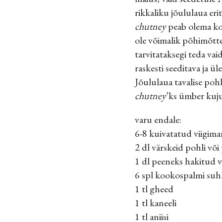
rikkaliku jõululaua eri
chutney
peab olema kor
ole võimalik põhimõtte
tarvitataksegi teda vai
raskesti seeditava ja ül
Jõululaua tavalise poh
chutney
’ks ümber kuj
varu endale:
6-8 kuivatatud viigima
2 dl värskeid pohli võ
1 dl peeneks hakitud v
6 spl kookospalmi suh
1 tl gheed
1 tl kaneeli
1 tl aniisi