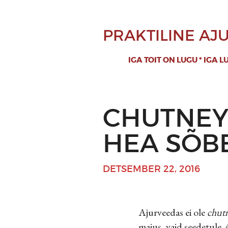
PRAKTILINE A
IGA TOIT ON LUGU * IGA L
CHUTNEY 
HEA SÕB
DETSEMBER 22, 2016
Ajurveedas ei ole
chut
maius, vaid seedetule