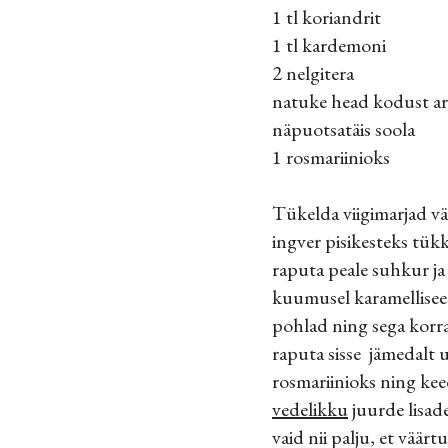
1 tl koriandrit
1 tl kardemoni
2 nelgitera
natuke head kodust ar
näpuotsatäis soola
1 rosmariinioks
Tükelda viigimarjad vä
ingver pisikesteks tü
raputa peale suhkur ja 
kuumusel karamelliseer
pohlad ning sega korra
raputa sisse jämedalt 
rosmariinioks ning ke
vedelikku
juurde lisade
vaid nii palju, et väärt