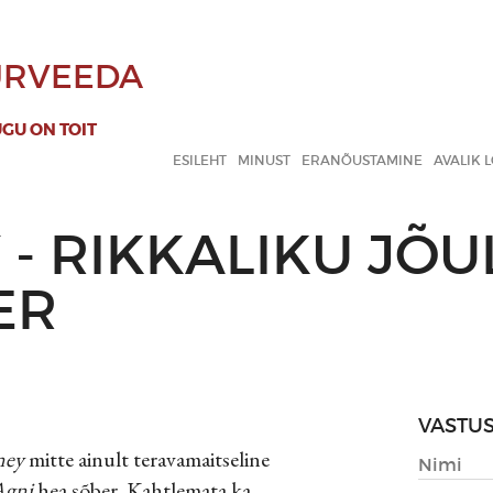
JURVEEDA
UGU ON TOIT
ESILEHT
MINUST
ERANÕUSTAMINE
AVALIK 
- RIKKALIKU JÕ
ER
VASTU
ney
mitte ainult teravamaitseline
Agni
hea sõber. Kahtlemata ka