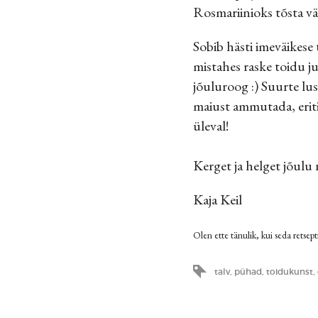
Rosmariinioks tõsta väl
Sobib hästi imeväikese
mistahes raske toidu ju
jõuluroog :) Suurte lus
maiust ammutada, eriti
üleval!
Kerget ja helget jõulu 
Kaja Keil
Olen ette tänulik, kui seda retsepti
talv
,
pühad
,
toidukunst
,