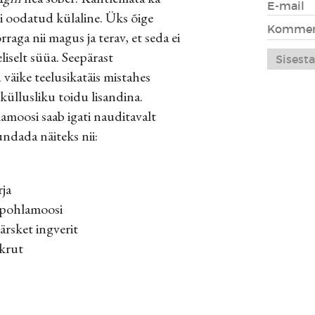
ti oodatud külaline. Üks õige
raga nii magus ja terav, et seda ei
liselt süüa. Seepärast
d väike teelusikatäis mistahes
eküllusliku toidu lisandina.
lamoosi saab igati nauditavalt
undada näiteks nii:
rja
i pohlamoosi
ärsket ingverit
krut