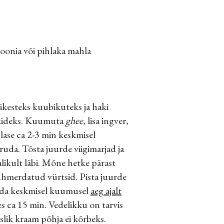
oonia või pihlaka mahla
ikesteks kuubikuteks ja haki
kkideks. Kuumuta
ghee
, lisa ingver,
lase ca 2-3 min keskmisel
uda. Tõsta juurde viigimarjad ja
likult läbi. Mõne hetke pärast
uhmerdatud vürtsid. Pista juurde
eda keskmisel kuumusel
aeg ajalt
s ca 15 min. Vedelikku on tarvis
uslik kraam põhja ei kõrbeks.