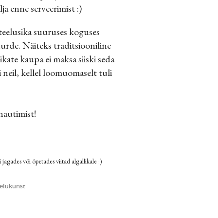
ja enne serveerimist :)
 teelusika suuruses koguses
urde. Näiteks traditsiooniline
ikate kaupa ei maksa siiski seda
 neil, kellel loomuomaselt tuli
nautimist!
 jagades või õpetades viitad algallikale :)
elukunst