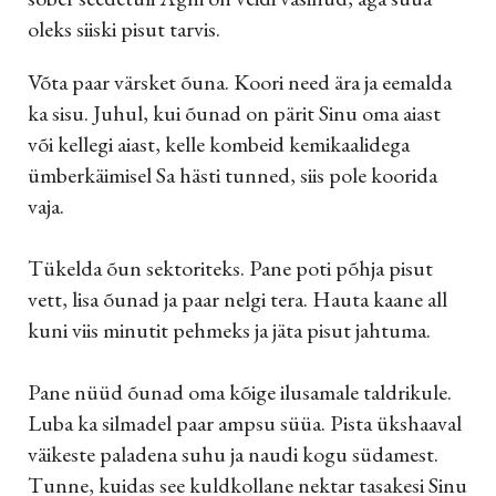
oleks siiski pisut tarvis.
Võta paar värsket õuna. Koori need ära ja eemalda
ka sisu. Juhul, kui õunad on pärit Sinu oma aiast
või kellegi aiast, kelle kombeid kemikaalidega
ümberkäimisel Sa hästi tunned, siis pole koorida
vaja.
Tükelda õun sektoriteks. Pane poti põhja pisut
vett, lisa õunad ja paar nelgi tera. Hauta kaane all
kuni viis minutit pehmeks ja jäta pisut jahtuma.
Pane nüüd õunad oma kõige ilusamale taldrikule.
Luba ka silmadel paar ampsu süüa. Pista ükshaaval
väikeste paladena suhu ja naudi kogu südamest.
Tunne, kuidas see kuldkollane nektar tasakesi Sinu