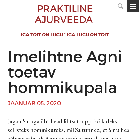
PRAKTILINE
AJURVEEDA
IGA TOIT ON LUGU * IGA LUGU ON TOIT
Imelihtne Agni
toetav
hommikupala
JAANUAR 05, 2020
Jagan Sinuga üht head lihtsat nippi kõikideks
sellisteks hommikuteks, mil Sa tunned, et Sinu hea
sõber seedetuli Agni on veidi väsinud, aga süüa