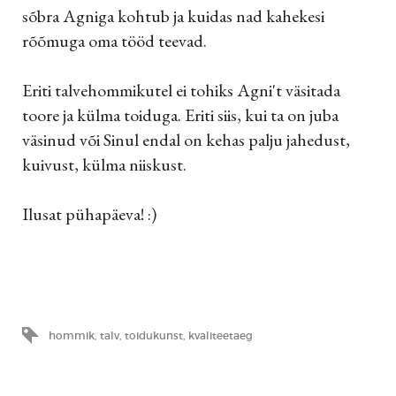
sõbra Agniga kohtub ja kuidas nad kahekesi
rõõmuga oma tööd teevad.
Eriti talvehommikutel ei tohiks Agni't väsitada
toore ja külma toiduga. Eriti siis, kui ta on juba
väsinud või Sinul endal on kehas palju jahedust,
kuivust, külma niiskust.
Ilusat pühapäeva! :)
hommik
,
talv
,
toidukunst
,
kvaliteetaeg